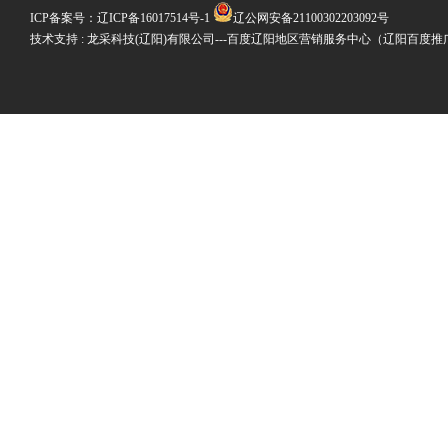
ICP备案号：
辽ICP备16017514号-1
辽公网安备21100302203092号
技术支持 : 龙采科技(辽阳)有限公司---百度辽阳地区营销服务中心（辽阳百度